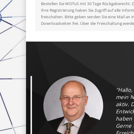
Bestellen Sie WOTuS mit 30 Tage Rückgaberecht. Das
Ihre Registrierung haben Sie Zugriff auf alle Inf
freischalten. Bitte geben senden Sie eine Mail a
Downloadseiten frei. Über die Freischaltung werde
"Hallo,
mein N
aktiv. 
Entwic
haben w
Gerne t
Erreic