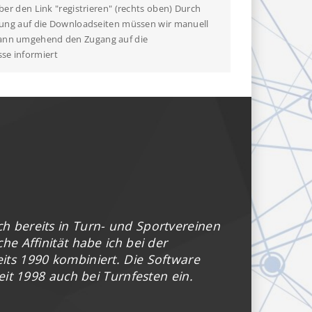
über den Link "registrieren" (rechts oben) Durch
tigung auf die Downloadseiten müssen wir manuell
n dann umgehend den Zugang auf die
sse informiert
ich bereits in Turn- und Sportvereinen
he Affinität habe ich bei der
its 1990 kombiniert. Die Software
eit 1998 auch bei Turnfesten ein.