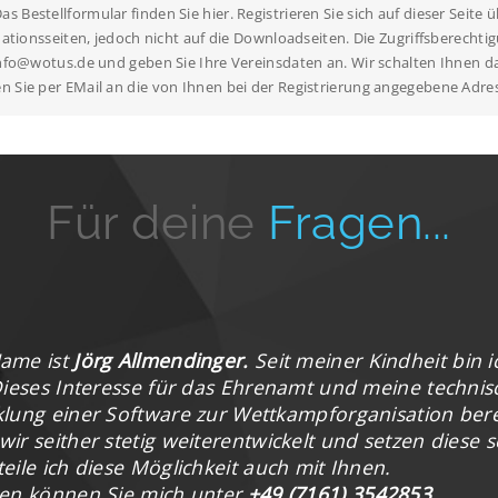
 Bestellformular finden Sie hier. Registrieren Sie sich auf dieser Seite 
ormationsseiten, jedoch nicht auf die Downloadseiten. Die Zugriffsberech
n info@wotus.de und geben Sie Ihre Vereinsdaten an. Wir schalten Ihne
n Sie per EMail an die von Ihnen bei der Registrierung angegebene Adre
Für deine
Fragen...
ame ist
Jörg Allmendinger.
Seit meiner Kindheit bin 
Dieses Interesse für das Ehrenamt und meine technisc
klung einer Software zur Wettkampforganisation bere
ir seither stetig weiterentwickelt und setzen diese s
eile ich diese Möglichkeit auch mit Ihnen.
hen können Sie mich unter
+49 (7161) 3542853